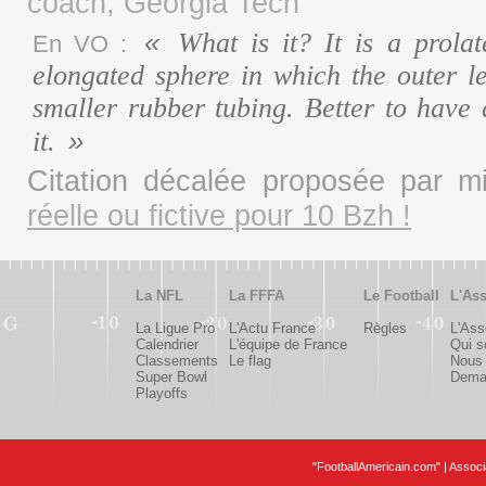
coach, Georgia Tech
What is it? It is a prolat
En VO :
elongated sphere in which the outer l
smaller rubber tubing. Better to have
it.
Citation décalée proposée par 
réelle ou fictive pour 10 Bzh !
La NFL
La FFFA
Le Football
L'Ass
La Ligue Pro
L'Actu France
Règles
L'Ass
Calendrier
L'équipe de France
Qui 
Classements
Le flag
Nous 
Super Bowl
Deman
Playoffs
"FootballAmericain.com" | Assoc