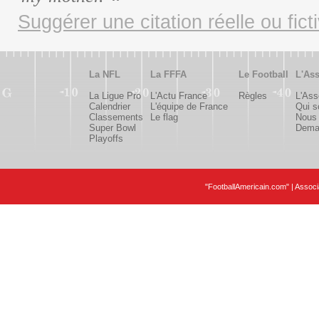
Suggérer une citation réelle ou fict
La NFL
La FFFA
Le Football
L'Ass
La Ligue Pro
L'Actu France
Règles
L'Ass
Calendrier
L'équipe de France
Qui 
Classements
Le flag
Nous 
Super Bowl
Deman
Playoffs
"FootballAmericain.com" | Assoc